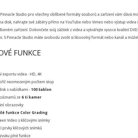
Pinnacle Studio pro všechny oblíbené formáty souborů a zařízení vám dává mož
 na disk, nahrajte své záběry přímo na YouTube nebo Vimeo nebo výstup videa
beném zařízení. Dokončete svůj zážitek z videa a vytvářejte vysoce kvalitní D
i. S Pinnacle Studio máte svobodu zvolit si libovolný formát nebo kanál a může
OVÉ FUNKCE
ní exportu videa - HD, 4K
napříč neomezeným počtem stop
 disk s nabídkami -
100 šablon
 záznamů ze
6 ti kamer
ání obrazovky
ilé funkce Color Grading
creen Video s klíčovými snímky
í prvky klíčových snímků
 zvuku plné funkce