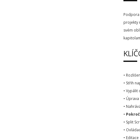
Podpora 
projekty
svém oblí
kapitolam
KLÍČ
• Rozliše
• Střih 
• Vypálit
• Úprava
• Nahráv
•
Pokroč
• Split S
• Ovládac
• Editace