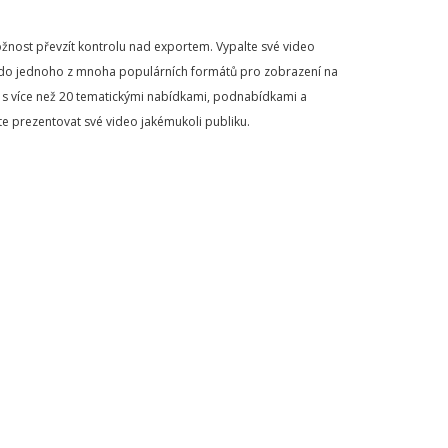
nost převzít kontrolu nad exportem. Vypalte své video
 do jednoho z mnoha populárních formátů pro zobrazení na
VD s více než 20 tematickými nabídkami, podnabídkami a
te prezentovat své video jakémukoli publiku.