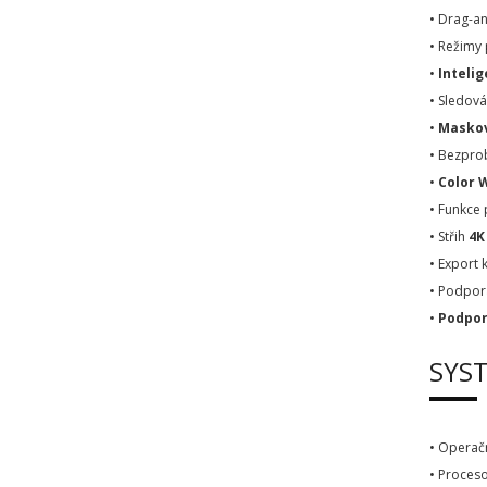
• Drag-a
• Režimy 
•
Intelig
• Sledov
•
Maskov
• Bezpro
•
Color 
• Funkce 
• Střih
4K
• Export 
• Podpor
•
Podpor
SYS
• Operač
• Proceso