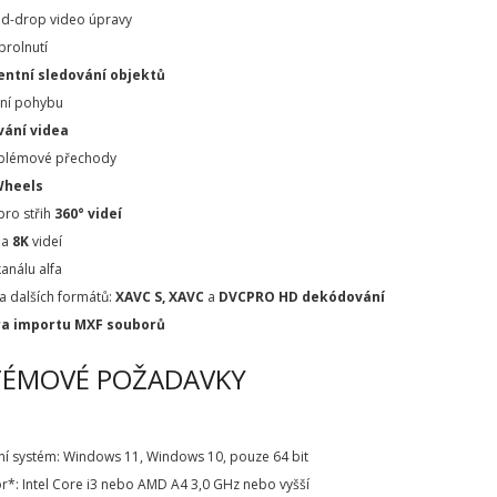
nd-drop video úpravy
prolnutí
entní sledování objektů
ání pohybu
ání videa
blémové přechody
Wheels
pro střih
360° videí
a
8K
videí
kanálu alfa
a dalších formátů:
XAVC S, XAVC
a
DVCPRO HD dekódování
a importu MXF souborů
TÉMOVÉ POŽADAVKY
ní systém: Windows 11, Windows 10, pouze 64 bit
r*: Intel Core i3 nebo AMD A4 3,0 GHz nebo vyšší