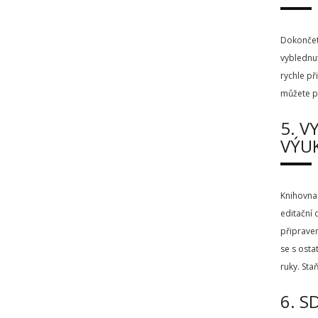
Dokončete
vyblednut
rychle př
můžete pr
5. V
VÝUK
Knihovna 
editační 
připraven
se s osta
ruky. Sta
6. S