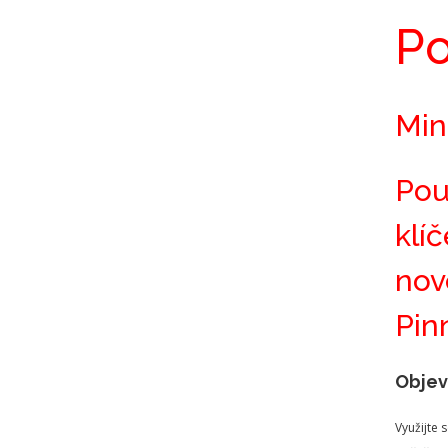
Po
Min
Pou
klí
nov
Pin
Objev
Využijte 