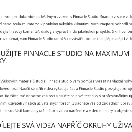
 svou produkci videa s leštěným zvukem v Pinnacle Studio. Snadno vrstvte video
í nebo zcela ztlumte zvuk pouhými několika kliknutími. Vychutnejte si pohodlí
idejte hlasový komentář, dialog a vyprávění do jakéhokoli projektu. S knihovno
ozkoumat, vám Pinnacle Studio umožňuje vytvářet pouze ta nejlépe znějící vid
YUŽIJTE PINNACLE STUDIO NA MAXIMUM
Y.
výukových materiálů studia Pinnacle Studio vám pomůže vyrazit na vlastní nohy a
dovednosti. Naučit se střih videa vyžaduje čas a Pinnacle Studio poskytuje zdr
o. Rozšiřte své odborné znalosti a naučte se nové techniky s profesionálními tipy 
tními uživateli v našich uživatelských fórech. Zvládněte vše od základních úpra
ňtese součástí komunity určené pro video nadšence a video mastery a objevte s
DÍLEJTE SVÁ VIDEA NAPŘÍČ OKRUHY UŽIV