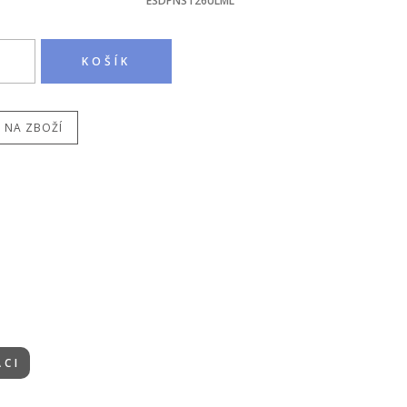
ESDPNST26ULML
 NA ZBOŽÍ
ACI