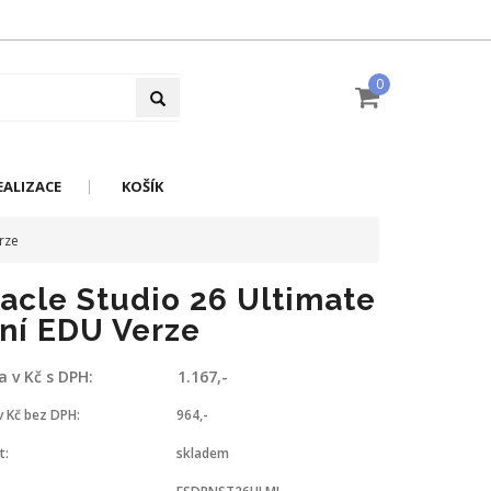
0
EALIZACE
KOŠÍK
rze
acle Studio 26 Ultimate
ní EDU Verze
a v Kč s DPH:
1.167,-
v Kč bez DPH:
964,-
t:
skladem