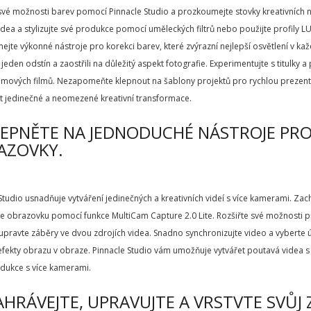
své možnosti barev pomocí Pinnacle Studio a prozkoumejte stovky kreativních ná
idea a stylizujte své produkce pomocí uměleckých filtrů nebo použijte profily L
jte výkonné nástroje pro korekci barev, které zvýrazní nejlepší osvětlení v kaž
i jeden odstín a zaostřili na důležitý aspekt fotografie. Experimentujte s titulky 
ilmových filmů. Nezapomeňte klepnout na šablony projektů pro rychlou prezent
t jedinečné a neomezené kreativní transformace.
LEPNĚTE NA JEDNODUCHÉ NÁSTROJE PRO
AZOVKY.
Studio usnadňuje vytváření jedinečných a kreativních videí s více kamerami. Za
e obrazovku pomocí funkce MultiCam Capture 2.0 Lite. Rozšiřte své možnosti p
 upravte záběry ve dvou zdrojích videa. Snadno synchronizujte video a vyberte ú
efekty obrazu v obraze. Pinnacle Studio vám umožňuje vytvářet poutavá videa s
dukce s více kamerami.
AHRÁVEJTE, UPRAVUJTE A VRSTVTE SVŮJ 