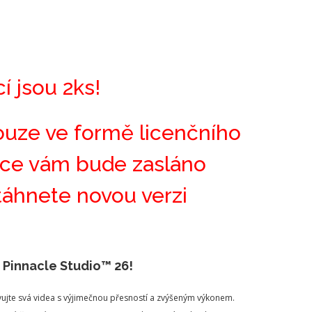
í jsou 2ks!
ouze ve formě licenčního
ávce vám bude zasláno
stáhnete novou verzi
 Pinnacle Studio™ 26!
ravujte svá videa s výjimečnou přesností a zvýšeným výkonem.