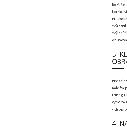
Rozšiřte 
korekcí v
Prozkoume
zvýraznil
zvýšení f
objevova
3. K
OBR
Pinnacle 
nahrávejt
Editing a
vytvořte 
videopro
4. N