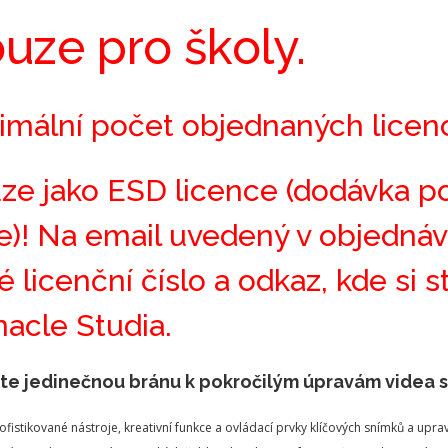
uze pro školy.
imální počet objednaných licenc
ze jako ESD licence (dodávka p
če)! Na email uvedený v objedn
é licenční číslo a odkaz, kde si 
nacle Studia.
te jedinečnou bránu k pokročilým úpravám videa s
sofistikované nástroje, kreativní funkce a ovládací prvky klíčových snímků a up