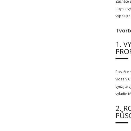
Začněte s
abyste vy
vypalujte
Tvořte
1. V
PROF
Posuňte s
videa v 6
využijte 
vylaďte t
2. R
PŮS