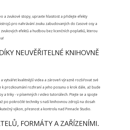
 a zvukové stopy, upravte hlasitost a přidejte efekty
 nástrojů pro nahrávání zvuku zabudovaných do časové osy a
u zvukových efektů a hudbou bez licenčních poplatků, kterou
ea!
 DÍKY NEUVĚŘITELNÉ KNIHOVNĚ
 vytvářet kvalitnější videa a zároveň výrazně rozšiřovat své
oje k prozkoumání rozhraní a jeho posunu o krok dále, až bude
a triky - v písemných i video tutoriálech. Ptejte se a spojte
v až po pokročilé techniky s naší knihovnou zdrojů na dosah
kutečný výkon, přesnost a kontrolu nad Pinnacle Studio.
ATELŮ, FORMÁTY A ZAŘÍZENÍMI.