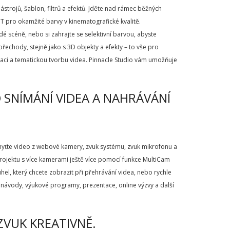
strojů, šablon, filtrů a efektů. Jděte nad rámec běžných
UT pro okamžité barvy v kinematografické kvalitě.
dé scéně, nebo si zahrajte se selektivní barvou, abyste
a přechody, stejně jako s 3D objekty a efekty – to vše pro
aci a tematickou tvorbu videa. Pinnacle Studio vám umožňuje
 SNÍMÁNÍ VIDEA A NAHRÁVÁNÍ
chyťte video z webové kamery, zvuk systému, zvuk mikrofonu a
rojektu s více kamerami ještě více pomocí funkce MultiCam
hel, který chcete zobrazit při přehrávání videa, nebo rychle
 návody, výukové programy, prezentace, online výzvy a další
ZVUK KREATIVNĚ.