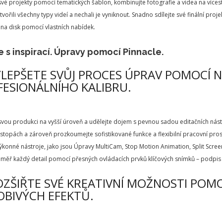
vé projekty pomocí tematických šablon, kombinujte fotografie a videa na více
tvořili všechny typy videí a nechali je vyniknout. Snadno sdílejte své finální p
 na disk pomocí vlastních nabídek.
 s inspirací. Úpravy pomocí Pinnacle.
YLEPŠETE SVŮJ PROCES ÚPRAV POMOCÍ 
ESIONÁLNÍHO KALIBRU.
vou produkci na vyšší úroveň a udělejte dojem s pevnou sadou editačních nástr
 stopách a zároveň prozkoumejte sofistikované funkce a flexibilní pracovní pros
výkonné nástroje, jako jsou Úpravy MultiCam, Stop Motion Animation, Split Screen
éměř každý detail pomocí přesných ovládacích prvků klíčových snímků – podpis 
OZŠIŘTE SVÉ KREATIVNÍ MOŽNOSTI POM
OBIVÝCH EFEKTŮ.