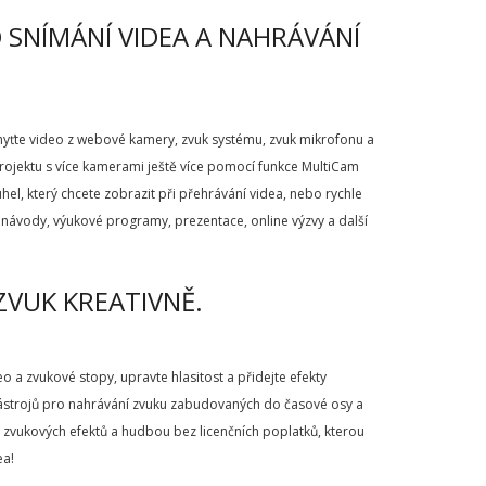
 SNÍMÁNÍ VIDEA A NAHRÁVÁNÍ
chyťte video z webové kamery, zvuk systému, zvuk mikrofonu a
rojektu s více kamerami ještě více pomocí funkce MultiCam
hel, který chcete zobrazit při přehrávání videa, nebo rychle
 návody, výukové programy, prezentace, online výzvy a další
ZVUK KREATIVNĚ.
 a zvukové stopy, upravte hlasitost a přidejte efekty
 nástrojů pro nahrávání zvuku zabudovaných do časové osy a
u zvukových efektů a hudbou bez licenčních poplatků, kterou
ea!