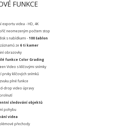
OVÉ FUNKCE
ní exportu videa - HD, 4K
napříč neomezeným počtem stop
 disk s nabídkami -
100 šablon
 záznamů ze
6 ti kamer
ání obrazovky
ilé funkce Color Grading
creen Video s klíčovými snímky
í prvky klíčových snímků
 zvuku plné funkce
nd-drop video úpravy
prolnutí
entní sledování objektů
ání pohybu
ání videa
blémové přechody