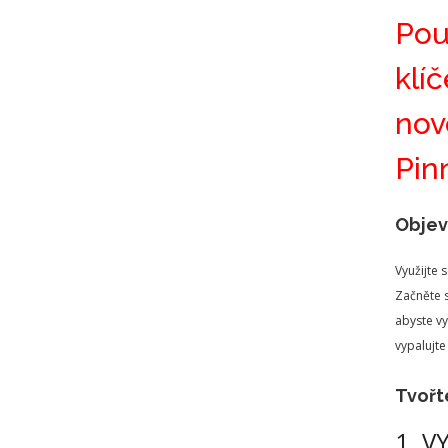
Pou
klí
nov
Pin
Objev
Využijte 
Začněte s
abyste vy
vypalujte
Tvořte
1. V