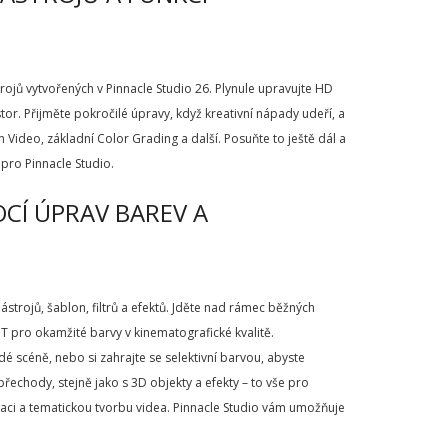
ojů vytvořených v Pinnacle Studio 26. Plynule upravujte HD
tor. Přijměte pokročilé úpravy, když kreativní nápady udeří, a
 Video, základní Color Grading a další. Posuňte to ještě dál a
pro Pinnacle Studio.
OCÍ ÚPRAV BAREV A
strojů, šablon, filtrů a efektů. Jděte nad rámec běžných
UT pro okamžité barvy v kinematografické kvalitě.
dé scéně, nebo si zahrajte se selektivní barvou, abyste
a přechody, stejně jako s 3D objekty a efekty – to vše pro
aci a tematickou tvorbu videa. Pinnacle Studio vám umožňuje