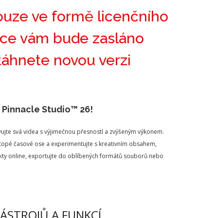
ouze ve formě licenčního
ávce vám bude zasláno
stáhnete novou verzi
 Pinnacle Studio™ 26!
ravujte svá videa s výjimečnou přesností a zvýšeným výkonem.
stopé časové ose a experimentujte s kreativním obsahem,
rojekty online, exportujte do oblíbených formátů souborů nebo
NÁSTROJŮ A FUNKCÍ