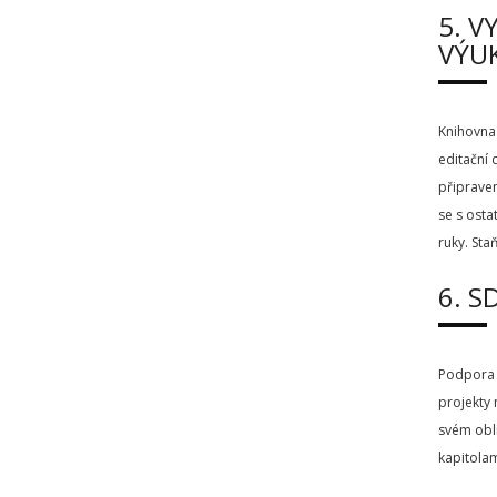
5. V
VÝUK
Knihovna 
editační 
připraven
se s osta
ruky. Sta
6. S
Podpora 
projekty
svém oblí
kapitolam