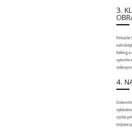
3. K
OBR
Pinnacle 
nahrávejt
Editing a
vytvořte 
videopro
4. N
Dokončete
vyblednut
rychle př
můžete pr