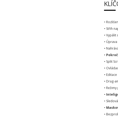
KLÍČ
• Rozliše
• Střih 
• Vypálit
• Úprava
• Nahráv
•
Pokroč
• Split S
• Ovládac
• Editace
• Drag-a
• Režimy 
•
Intelig
• Sledov
•
Maskov
• Bezpro