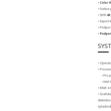
•
Color 
• Funkce 
• Střih
4K
• Export 
• Podpor
•
Podpor
SYS
• Operač
• Proceso
◦ Pro pod
◦ Intel 
• RAM: 4
• Grafick
dekódován
vyžadován