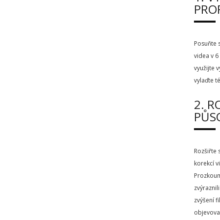
PROF
Posuňte s
videa v 6
využijte 
vylaďte t
2. R
PŮS
Rozšiřte 
korekcí v
Prozkoume
zvýraznil
zvýšení f
objevova