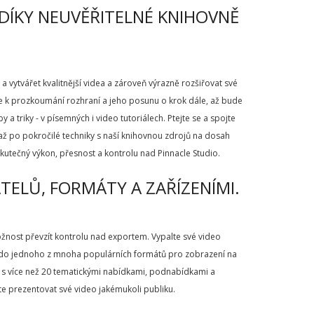
 DÍKY NEUVĚŘITELNÉ KNIHOVNĚ
 vytvářet kvalitnější videa a zároveň výrazně rozšiřovat své
oje k prozkoumání rozhraní a jeho posunu o krok dále, až bude
a triky - v písemných i video tutoriálech. Ptejte se a spojte
v až po pokročilé techniky s naší knihovnou zdrojů na dosah
kutečný výkon, přesnost a kontrolu nad Pinnacle Studio.
ATELŮ, FORMÁTY A ZAŘÍZENÍMI.
nost převzít kontrolu nad exportem. Vypalte své video
 do jednoho z mnoha populárních formátů pro zobrazení na
VD s více než 20 tematickými nabídkami, podnabídkami a
te prezentovat své video jakémukoli publiku.