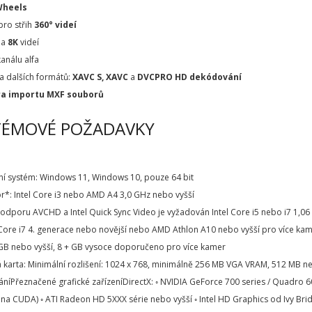
Wheels
pro střih
360° videí
a
8K
videí
kanálu alfa
a dalších formátů:
XAVC S, XAVC
a
DVCPRO HD dekódování
a importu MXF souborů
TÉMOVÉ POŽADAVKY
ní systém: Windows 11, Windows 10, pouze 64 bit
r*: Intel Core i3 nebo AMD A4 3,0 GHz nebo vyšší
poru AVCHD a Intel Quick Sync Video je vyžadován Intel Core i5 nebo i7 1,06
Core i7 4. generace nebo novější nebo AMD Athlon A10 nebo vyšší pro více ka
 GB nebo vyšší, 8 + GB vysoce doporučeno pro více kamer
á karta: Minimální rozlišení: 1024 x 768, minimálně 256 MB VGA VRAM, 512 MB
íPřeznačené grafické zařízeníDirectX: ◦ NVIDIA GeForce 700 series / Quadro 6
a CUDA) ◦ ATI Radeon HD 5XXX série nebo vyšší ◦ Intel HD Graphics od Ivy Bridg