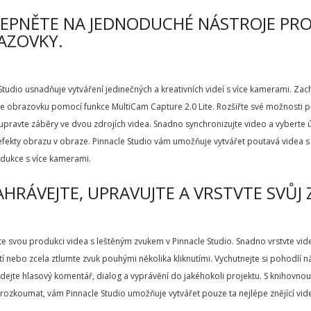
LEPNĚTE NA JEDNODUCHÉ NÁSTROJE PRO
AZOVKY.
Studio usnadňuje vytváření jedinečných a kreativních videí s více kamerami. Za
e obrazovku pomocí funkce MultiCam Capture 2.0 Lite. Rozšiřte své možnosti p
 upravte záběry ve dvou zdrojích videa. Snadno synchronizujte video a vyberte ú
efekty obrazu v obraze. Pinnacle Studio vám umožňuje vytvářet poutavá videa s
dukce s více kamerami.
AHRÁVEJTE, UPRAVUJTE A VRSTVTE SVŮJ 
 svou produkci videa s leštěným zvukem v Pinnacle Studio. Snadno vrstvte video
í nebo zcela ztlumte zvuk pouhými několika kliknutími. Vychutnejte si pohodlí
idejte hlasový komentář, dialog a vyprávění do jakéhokoli projektu. S knihovno
ozkoumat, vám Pinnacle Studio umožňuje vytvářet pouze ta nejlépe znějící vid