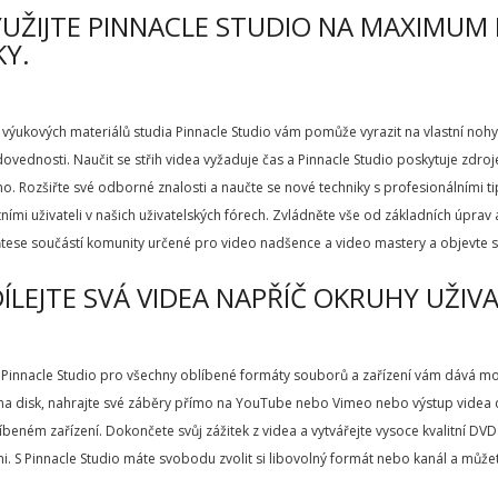
YUŽIJTE PINNACLE STUDIO NA MAXIMUM
Y.
výukových materiálů studia Pinnacle Studio vám pomůže vyrazit na vlastní nohy a
dovednosti. Naučit se střih videa vyžaduje čas a Pinnacle Studio poskytuje zdr
o. Rozšiřte své odborné znalosti a naučte se nové techniky s profesionálními tipy 
tními uživateli v našich uživatelských fórech. Zvládněte vše od základních úpra
ňtese součástí komunity určené pro video nadšence a video mastery a objevte s
DÍLEJTE SVÁ VIDEA NAPŘÍČ OKRUHY UŽIV
Pinnacle Studio pro všechny oblíbené formáty souborů a zařízení vám dává mož
 na disk, nahrajte své záběry přímo na YouTube nebo Vimeo nebo výstup videa
beném zařízení. Dokončete svůj zážitek z videa a vytvářejte vysoce kvalitní D
i. S Pinnacle Studio máte svobodu zvolit si libovolný formát nebo kanál a může