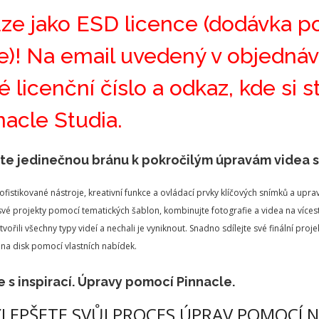
ze jako ESD licence (dodávka p
če)! Na email uvedený v objedn
é licenční číslo a odkaz, kde si 
nacle Studia.
te jedinečnou bránu k pokročilým úpravám videa s
sofistikované nástroje, kreativní funkce a ovládací prvky klíčových snímků a up
vé projekty pomocí tematických šablon, kombinujte fotografie a videa na více
tvořili všechny typy videí a nechali je vyniknout. Snadno sdílejte své finální p
 na disk pomocí vlastních nabídek.
 s inspirací. Úpravy pomocí Pinnacle.
YLEPŠETE SVŮJ PROCES ÚPRAV POMOCÍ 