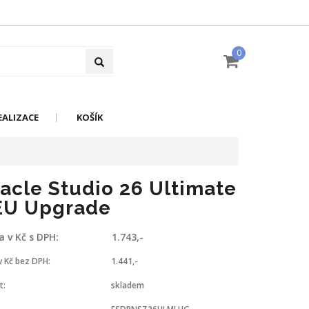
0
EALIZACE
KOŠÍK
acle Studio 26 Ultimate
EU Upgrade
a v Kč s DPH:
1.743,-
v Kč bez DPH:
1.441,-
t:
skladem