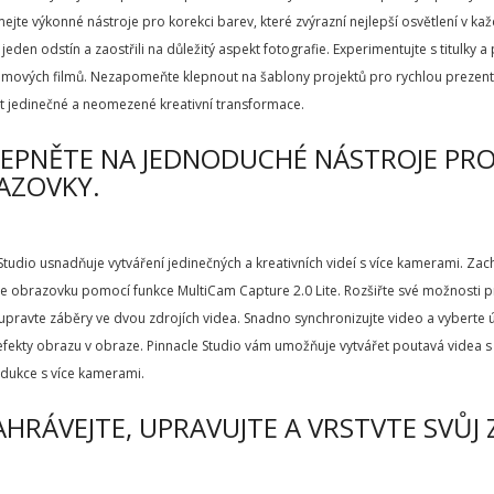
jte výkonné nástroje pro korekci barev, které zvýrazní nejlepší osvětlení v kaž
i jeden odstín a zaostřili na důležitý aspekt fotografie. Experimentujte s titulky 
ilmových filmů. Nezapomeňte klepnout na šablony projektů pro rychlou prezent
t jedinečné a neomezené kreativní transformace.
LEPNĚTE NA JEDNODUCHÉ NÁSTROJE PRO
AZOVKY.
Studio usnadňuje vytváření jedinečných a kreativních videí s více kamerami. Za
e obrazovku pomocí funkce MultiCam Capture 2.0 Lite. Rozšiřte své možnosti p
 upravte záběry ve dvou zdrojích videa. Snadno synchronizujte video a vyberte ú
efekty obrazu v obraze. Pinnacle Studio vám umožňuje vytvářet poutavá videa s
dukce s více kamerami.
AHRÁVEJTE, UPRAVUJTE A VRSTVTE SVŮJ 