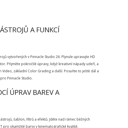
NÁSTROJŮ A FUNKCÍ
ojů vytvořených v Pinnacle Studio 26. Plynule upravujte HD
tor. Přijměte pokročilé úpravy, když kreativní nápady udeří, a
 Video, základní Color Grading a další. Posuňte to ještě dál a
pro Pinnacle Studio.
OCÍ ÚPRAV BAREV A
strojů, šablon, filtrů a efektů. Jděte nad rámec běžných
UT pro okamžité barvy v kinematografické kvalitě.