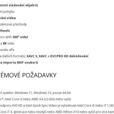
entní sledování objektů
ání pohybu
ání videa
blémové přechody
Wheels
pro střih
360° videí
a
8K
videí
kanálu alfa
a dalších formátů:
XAVC S, XAVC
a
DVCPRO HD dekódování
a importu MXF souborů
TÉMOVÉ POŽADAVKY
ní systém: Windows 11, Windows 10, pouze 64 bit
r*: Intel Core i3 nebo AMD A4 3,0 GHz nebo vyšší
poru AVCHD a Intel Quick Sync Video je vyžadován Intel Core i5 nebo i7 1,06
Core i7 4. generace nebo novější nebo AMD Athlon A10 nebo vyšší pro více ka