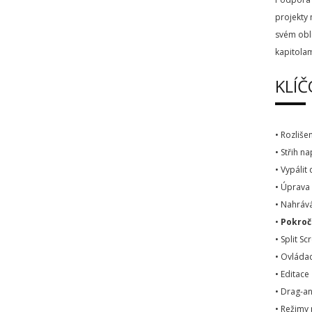
projekty
svém oblí
kapitolam
KLÍČ
• Rozliše
• Střih 
• Vypálit
• Úprava
• Nahráv
•
Pokroč
• Split S
• Ovládac
• Editace
• Drag-a
• Režimy 