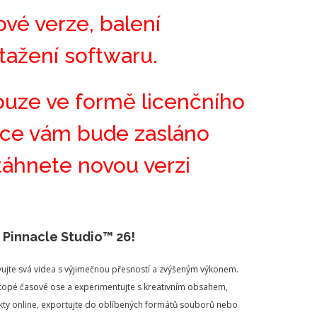
ové verze, balení
tažení softwaru.
ouze ve formě licenčního
ávce vám bude zasláno
stáhnete novou verzi
 Pinnacle Studio™ 26!
ravujte svá videa s výjimečnou přesností a zvýšeným výkonem.
stopé časové ose a experimentujte s kreativním obsahem,
rojekty online, exportujte do oblíbených formátů souborů nebo