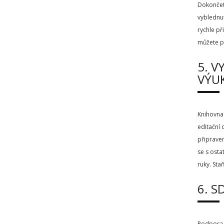
Dokončete
vyblednut
rychle př
můžete pr
5. V
VÝUK
Knihovna 
editační 
připraven
se s osta
ruky. Sta
6. S
Podpora 