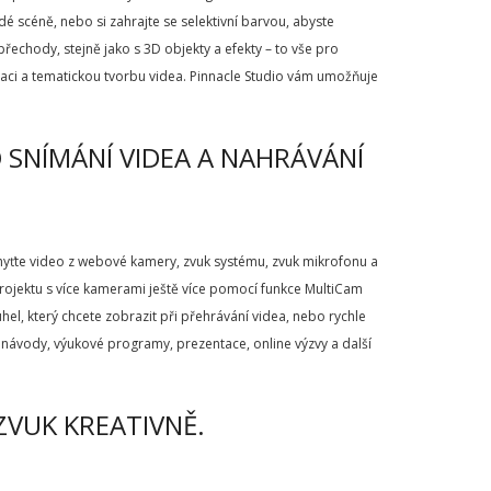
dé scéně, nebo si zahrajte se selektivní barvou, abyste
a přechody, stejně jako s 3D objekty a efekty – to vše pro
aci a tematickou tvorbu videa. Pinnacle Studio vám umožňuje
 SNÍMÁNÍ VIDEA A NAHRÁVÁNÍ
chyťte video z webové kamery, zvuk systému, zvuk mikrofonu a
rojektu s více kamerami ještě více pomocí funkce MultiCam
hel, který chcete zobrazit při přehrávání videa, nebo rychle
 návody, výukové programy, prezentace, online výzvy a další
ZVUK KREATIVNĚ.