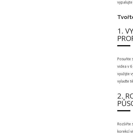
vypalujte
Tvořte
1. V
PROF
Posuňte s
videa v 6
využijte 
vylaďte t
2. R
PŮS
Rozšiřte 
korekcí v