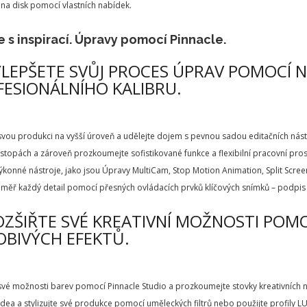
 na disk pomocí vlastních nabídek.
 s inspirací. Úpravy pomocí Pinnacle.
YLEPŠETE SVŮJ PROCES ÚPRAV POMOCÍ 
ESIONÁLNÍHO KALIBRU.
vou produkci na vyšší úroveň a udělejte dojem s pevnou sadou editačních nástr
 stopách a zároveň prozkoumejte sofistikované funkce a flexibilní pracovní pros
výkonné nástroje, jako jsou Úpravy MultiCam, Stop Motion Animation, Split Screen
éměř každý detail pomocí přesných ovládacích prvků klíčových snímků – podpis 
OZŠIŘTE SVÉ KREATIVNÍ MOŽNOSTI POM
OBIVÝCH EFEKTŮ.
své možnosti barev pomocí Pinnacle Studio a prozkoumejte stovky kreativních ná
idea a stylizujte své produkce pomocí uměleckých filtrů nebo použijte profily L