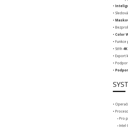
•
Intelig
• Sledov
•
Maskov
• Bezpro
•
Color 
• Funkce 
• Střih
4K
• Export 
• Podpor
•
Podpor
SYS
• Operač
• Proceso
◦ Pro pod
◦ Intel 