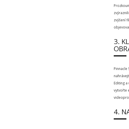
Prozkoume
zvýraznil
zvýšení f
objevova
3. K
OBR
Pinnacle 
nahrávejt
Editing a
vytvořte 
videopro
4. N