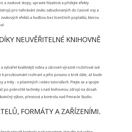
 a zvukové stopy, upravte hlasitost a přidejte efekty
 nástrojů pro nahrávání zvuku zabudovaných do časové osy a
u zvukových efektů a hudbou bez licenčních poplatků, kterou
ea!
 DÍKY NEUVĚŘITELNÉ KNIHOVNĚ
 vytvářet kvalitnější videa a zároveň výrazně rozšiřovat své
oje k prozkoumání rozhraní a jeho posunu o krok dále, až bude
a triky - v písemných i video tutoriálech. Ptejte se a spojte
v až po pokročilé techniky s naší knihovnou zdrojů na dosah
kutečný výkon, přesnost a kontrolu nad Pinnacle Studio.
ATELŮ, FORMÁTY A ZAŘÍZENÍMI.
nost převzít kontrolu nad exportem. Vypalte své video