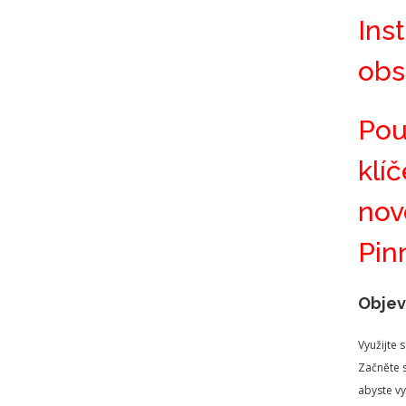
Ins
obs
Pou
klí
nov
Pin
Objev
Využijte 
Začněte s
abyste vy