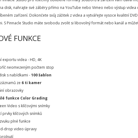
 na disk, nahrajte své záběry přímo na YouTube nebo Vimeo nebo výstup videa
beném zařízení. Dokončete svůj zážitek z videa a vytvářejte vysoce kvalitní D
i. S Pinnacle Studio máte svobodu zvolit si libovolný formát nebo kanál a může
OVÉ FUNKCE
ní exportu videa - HD, 4K
napříč neomezeným počtem stop
 disk s nabídkami -
100 šablon
 záznamů ze
6 ti kamer
ání obrazovky
ilé funkce Color Grading
creen Video s klíčovými snímky
í prvky klíčových snímků
 zvuku plné funkce
nd-drop video úpravy
prolnutí