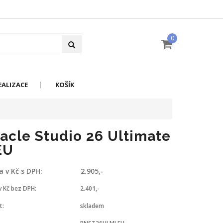
0
EALIZACE
KOŠÍK
acle Studio 26 Ultimate
EU
a v Kč s DPH:
2.905,-
v Kč bez DPH:
2.401,-
t:
skladem