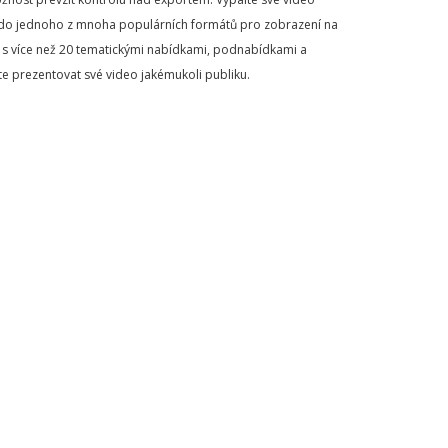
 do jednoho z mnoha populárních formátů pro zobrazení na
VD s více než 20 tematickými nabídkami, podnabídkami a
te prezentovat své video jakémukoli publiku.