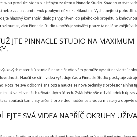
 svou produkci videa s leštěným zvukem v Pinnacle Studio. Snadno vrstvte video
í nebo zcela ztlumte zvuk pouhými několika kliknutími. Vychutnejte si pohodlí
idejte hlasový komentář, dialog a vyprávění do jakéhokoli projektu. S knihovno
ozkoumat, vám Pinnacle Studio umožňuje vytvářet pouze ta nejlépe znějící vid
YUŽIJTE PINNACLE STUDIO NA MAXIMUM
Y.
výukových materiálů studia Pinnacle Studio vám pomůže vyrazit na vlastní nohy a
dovednosti. Naučit se střih videa vyžaduje čas a Pinnacle Studio poskytuje zdr
o. Rozšiřte své odborné znalosti a naučte se nové techniky s profesionálními tipy 
tními uživateli v našich uživatelských fórech. Zvládněte vše od základních úpra
ňtese součástí komunity určené pro video nadšence a video mastery a objevte s
DÍLEJTE SVÁ VIDEA NAPŘÍČ OKRUHY UŽIV
Pinnacle Studio pro všechny oblíbené formáty souborů a zařízení vám dává mož