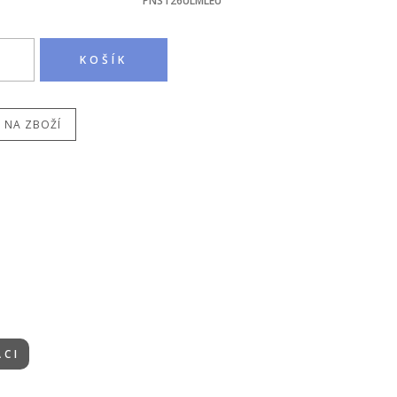
PNST26ULMLEU
 NA ZBOŽÍ
ACI