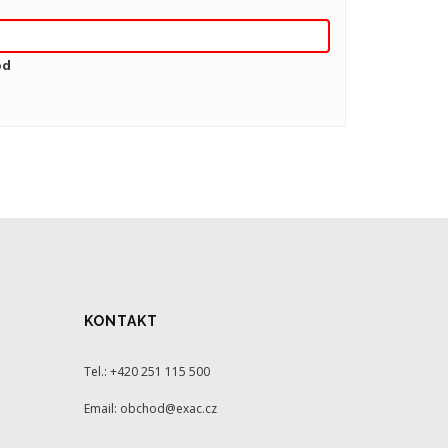
ód
KONTAKT
Tel.: +420 251 115 500
Email: obchod@exac.cz