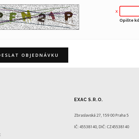
Opište k
DESLAT OBJEDNÁVKU
EXAC S.R.O.
Zbraslavská 27, 159 00 Praha 5
IČ: 45538140, DIČ: CZ45538140
t