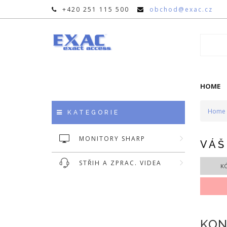
+420 251 115 500
obchod@exac.cz
HOME
Home
KATEGORIE
MONITORY SHARP
VÁŠ
STŘIH A ZPRAC. VIDEA
K
KON