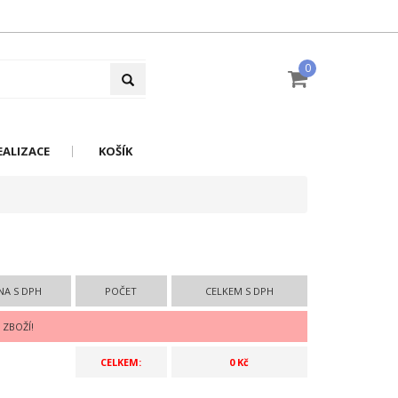
0
EALIZACE
KOŠÍK
NA S DPH
POČET
CELKEM S DPH
 ZBOŽÍ!
CELKEM:
0 Kč