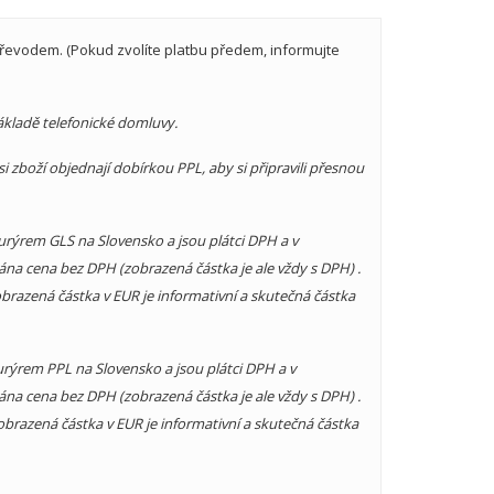
 převodem. (Pokud zvolíte platbu předem, informujte
kladě telefonické domluvy.
si zboží objednají dobírkou PPL, aby si připravili přesnou
 kurýrem GLS na Slovensko a jsou plátci DPH a v
ána cena bez DPH (zobrazená částka je ale vždy s DPH) .
brazená částka v EUR je informativní a skutečná částka
 kurýrem PPL na Slovensko a jsou plátci DPH a v
ána cena bez DPH (zobrazená částka je ale vždy s DPH) .
obrazená částka v EUR je informativní a skutečná částka