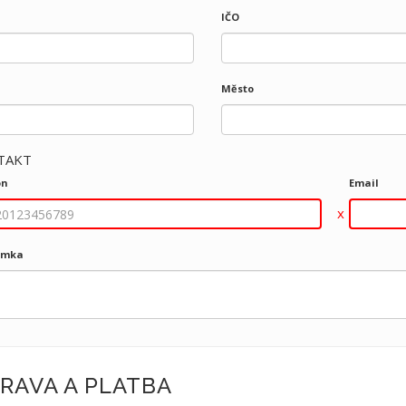
IČO
Město
TAKT
on
Email
ámka
RAVA A PLATBA