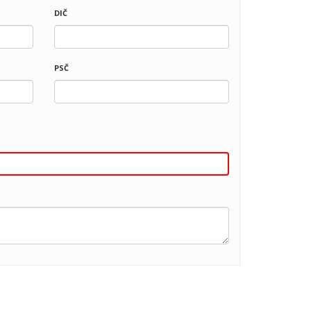
DIČ
PSČ