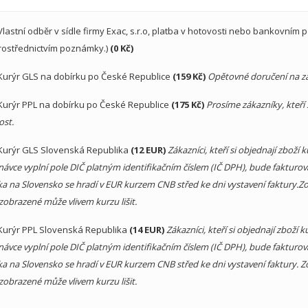
Vlastní odběr v sídle firmy Exac, s.r.o, platba v hotovosti nebo bankovním
rostřednictvím poznámky.)
(0 Kč)
Kurýr GLS na dobírku po České Republice
(159 Kč)
Opětovné doručení na zá
Kurýr PPL na dobírku po České Republice
(175 Kč)
Prosíme zákazníky, kteří 
ost.
Kurýr GLS Slovenská Republika
(12 EUR)
Zákazníci, kteří si objednají zboží
ávce vyplní pole DIČ platným identifikačním číslem (IČ DPH), bude fakturov
a na Slovensko se hradí v EUR kurzem CNB střed ke dni vystavení faktury.Zo
zobrazené může vlivem kurzu lišit.
Kurýr PPL Slovenská Republika
(14 EUR)
Zákazníci, kteří si objednají zboží
ávce vyplní pole DIČ platným identifikačním číslem (IČ DPH), bude fakturov
a na Slovensko se hradí v EUR kurzem CNB střed ke dni vystavení faktury. Z
zobrazené může vlivem kurzu lišit.