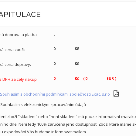
APITULACE
ná doprava a platba:
vá cena zboží:
vá cena dopravy:
(
)
s DPH za celý nákup:
Souhlasím s obchodními podmínkami společnosti Exac, s.r.o
Souhlasím s elektronickým zpracováním údajů
ení zboží "skladem" nebo "není skladem" má pouze informativní charakter
lního dne. Není tedy 100% zaručena jeho dostupnost. Zboží které máme 
nu expedování Vás budeme informovat mailem.