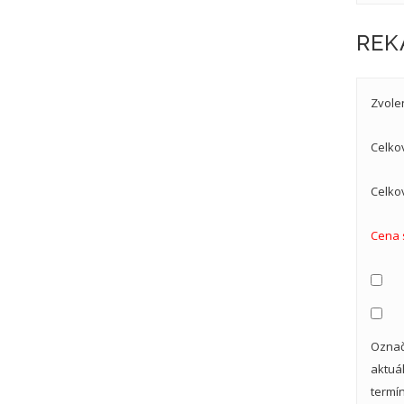
REK
Zvole
Celko
Celko
Cena 
Označ
aktuá
termí