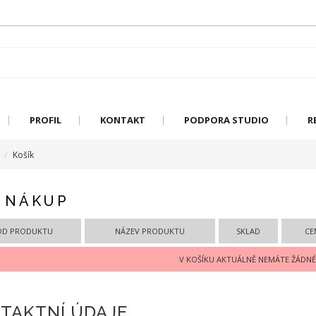
PROFIL
KONTAKT
PODPORA STUDIO
R
Košík
 NÁKUP
ÓD PRODUKTU
NÁZEV PRODUKTU
SKLAD
CE
V KOŠÍKU AKTUÁLNĚ NEMÁTE ŽÁDNÉ
TAKTNÍ ÚDAJE