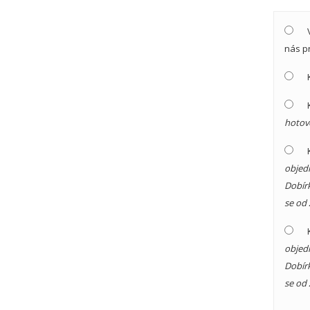
nás p
hotov
objedn
Dobírk
se od 
objedn
Dobírk
se od 